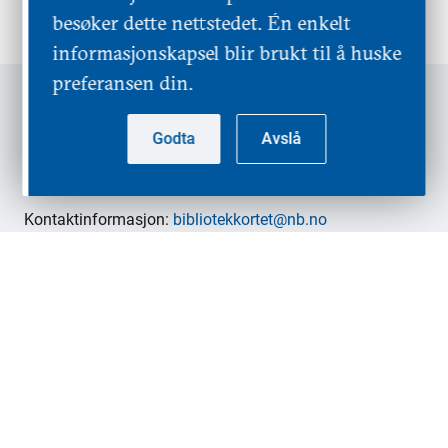
besøker dette nettstedet. Én enkelt
informasjonskapsel blir brukt til å huske
preferansen din.
Nasjonalbiblioteket
|
Bibliotekkortet
Godta
Avslå
Ansvarlig redaktør: Åse Wetås
Kontaktinformasjon:
bibliotekkortet@nb.no
Personvernerklæring
Tilgjengelighetserklæring
Personvernombud:
Pål Rosseland Tvedt